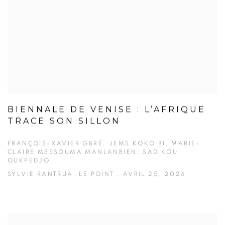
BIENNALE DE VENISE : L’AFRIQUE
TRACE SON SILLON
FRANÇOIS-XAVIER GBRÉ, JEMS KOKO BI, MARIE-
CLAIRE MESSOUMA MANLANBIEN, SADIKOU
OUKPEDJO
SYLVIE RANTRUA, LE POINT , AVRIL 25, 2024