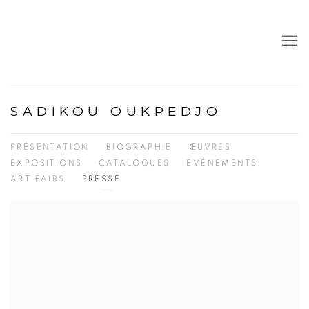
SADIKOU OUKPEDJO
PRÉSENTATION
BIOGRAPHIE
ŒUVRES
EXPOSITIONS
CATALOGUES
EVÉNEMENTS
ART FAIRS
PRESSE