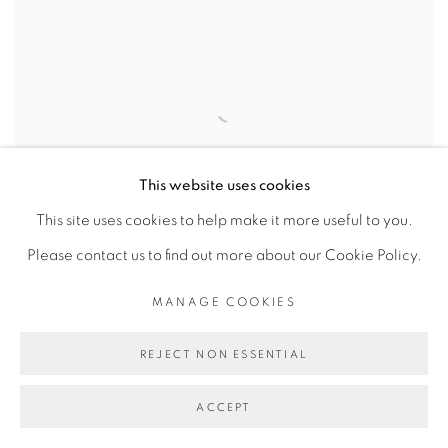
This website uses cookies
This site uses cookies to help make it more useful to you.
Please contact us to find out more about our Cookie Policy.
MANAGE COOKIES
L'OEUVRE DU TOGOLAIS SADIKOU
REJECT NON ESSENTIAL
OUKPEDJO, MIROIR DE
L'ANIMALITÉ DE L'HOMME
ACCEPT
SADIKOU OUKPEDJO