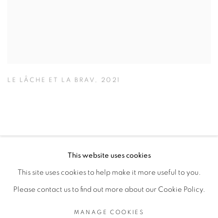
LE LÂCHE ET LA BRAV
,
2021
This website uses cookies
PRIVACY POLICY
MANAGE COOKIES
This site uses cookies to help make it more useful to you.
COPYRIGHT © 2026 GALERIE CÉCILE FAKHOURY
Please contact us to find out more about our Cookie Policy.
SITE BY ARTLOGIC
MANAGE COOKIES