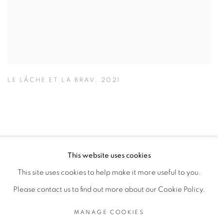
LE LÂCHE ET LA BRAV
,
2021
This website uses cookies
PRIVACY POLICY
MANAGE COOKIES
This site uses cookies to help make it more useful to you.
COPYRIGHT © 2026 GALERIE CÉCILE FAKHOURY
Please contact us to find out more about our Cookie Policy.
SITE BY ARTLOGIC
MANAGE COOKIES