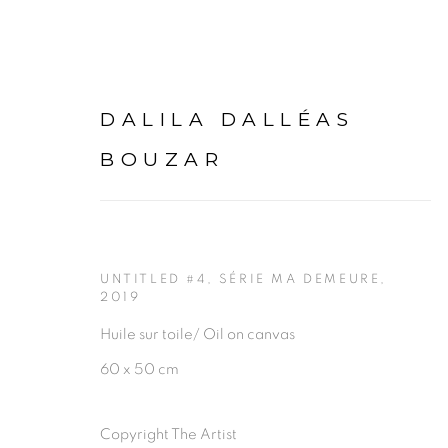
DALILA DALLÉAS
BOUZAR
DALILA DALLÉAS BOUZ
UNTITLED #4, SÉRIE MA DEMEURE
,
2019
OV
Huile sur toile/ Oil on canvas
60 x 50 cm
Copyright The Artist