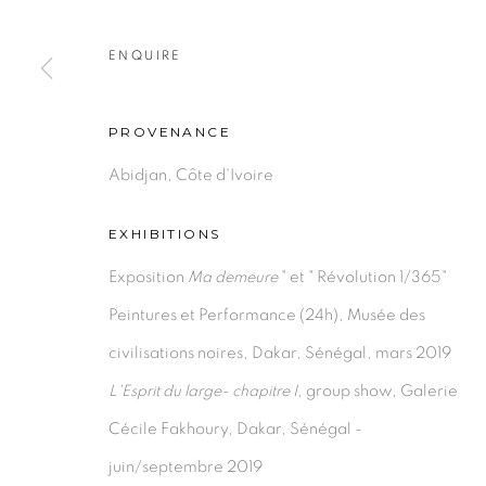
ENQUIRE
PRIVACY POLICY
MANAGE COOKIES
PROVENANCE
COPYRIGHT © 2026 GALERIE CÉCILE FAKHOURY
Abidjan, Côte d'Ivoire
EXHIBITIONS
Exposition
Ma demeure
" et " Révolution 1/365"
Peintures et Performance (24h), Musée des
civilisations noires, Dakar, Sénégal, mars 2019
L'Esprit du large- chapitre I
, group show, Galerie
Cécile Fakhoury, Dakar, Sénégal -
juin/septembre 2019