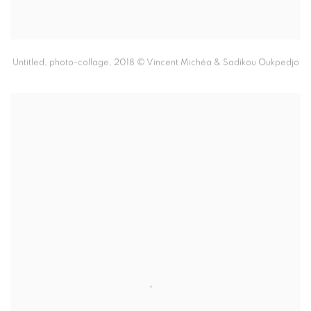
Untitled,
photo-collage
,
2018 ©
Vincent Michéa & Sadikou Oukpedjo