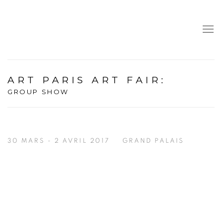
ART PARIS ART FAIR
:
GROUP SHOW
30 MARS - 2 AVRIL 2017
GRAND PALAIS
Open a larger version of the following image in a popup: