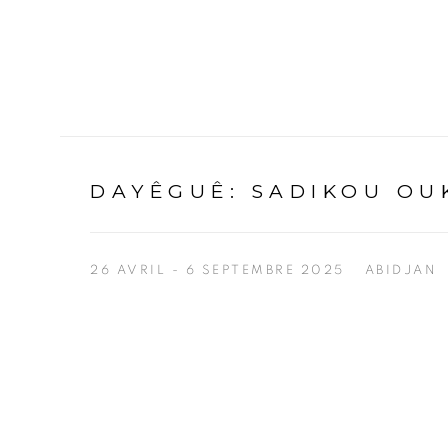
DAYÊGUÊ
:
SADIKOU OU
26 AVRIL - 6 SEPTEMBRE 2025
ABIDJAN
Open a larger version of the following image in a p