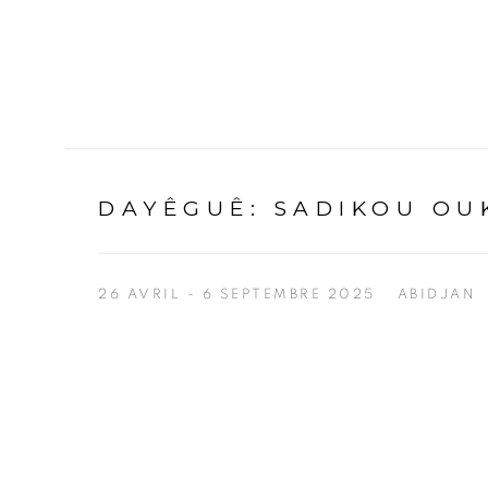
DAYÊGUÊ
:
SADIKOU OU
26 AVRIL - 6 SEPTEMBRE 2025
ABIDJAN
Open a larger version of the following image in a p