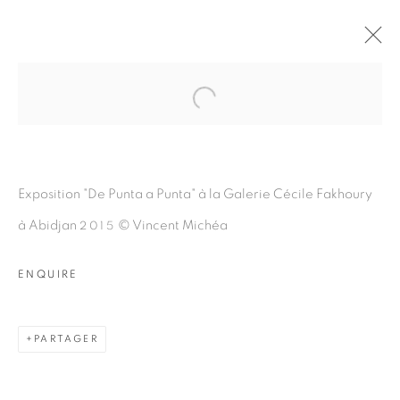
Open a larger version of the fol
DE PUNTA A PUNTA
:
VINCENT MICHÉA
Exposition "De Punta a Punta" à la Galerie Cécile Fakhoury
à Abidjan
© Vincent Michéa
2015
2 OCTOBRE - 23 DÉCEMBRE 2015
ABIDJAN
ENQUIRE
PRÉSENTATION
VUES DE L'EXPOSITION
COMMUNIQUÉ DE PRESSE
PARTAGER