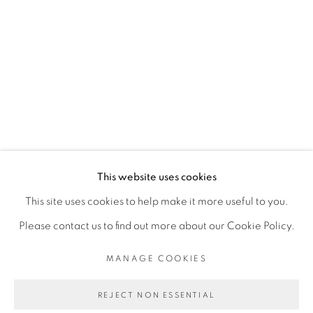
ARTISTE DE L'EXPOSITION
VINCENT MICHÉA
PRIVACY POLICY
MANAGE COOKIES
COPYRIGHT © 2026 GALERIE CÉCILE
This website uses cookies
FAKHOURY
This site uses cookies to help make it more useful to you.
SITE BY ARTLOGIC
Please contact us to find out more about our Cookie Policy.
MANAGE COOKIES
Go
REJECT NON ESSENTIAL