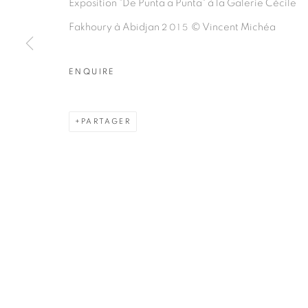
Exposition "De Punta a Punta" à la Galerie Cécile
ARTISTE DE L'EXPOSITION
Fakhoury à Abidjan
© Vincent Michéa
2015
VINCENT MICHÉA
ENQUIRE
PARTAGER
PRIVACY POLICY
MANAGE COOKIES
COPYRIGHT © 2026 GALERIE CÉCILE FAKHOURY