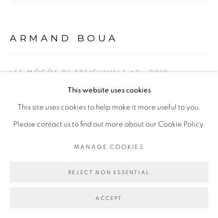
COPYRIGHT © 2026 GALERIE CÉCILE
FAKHOURY
ARMAND BOUA
SITE BY ARTLOGIC
LES MÔGÔS DE TREICHVILLE #2
,
2019
Go
This website uses cookies
Technique mixte sur toile/ Mixed media on canvas
This site uses cookies to help make it more useful to you.
102 x 102 cm
Please contact us to find out more about our Cookie Policy.
Copyright The Artist
MANAGE COOKIES
ENQUIRE
REJECT NON ESSENTIAL
EXPOSITIONS
ACCEPT
Exposition
Yopougon, Adjamé, Liberté,
Galerie Cécile