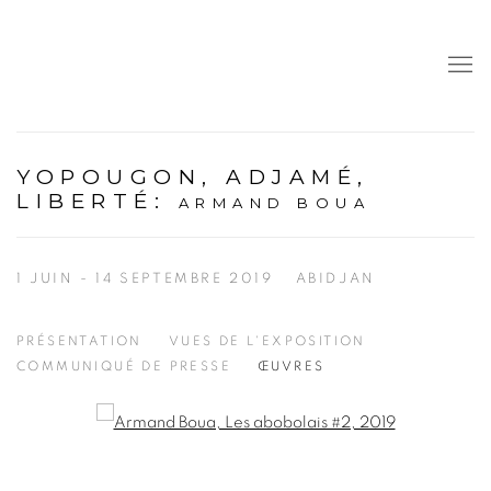
YOPOUGON, ADJAMÉ,
LIBERTÉ
:
ARMAND BOUA
1 JUIN - 14 SEPTEMBRE 2019
ABIDJAN
PRÉSENTATION
VUES DE L'EXPOSITION
COMMUNIQUÉ DE PRESSE
ŒUVRES
Open a larger version of the following image in a popup: