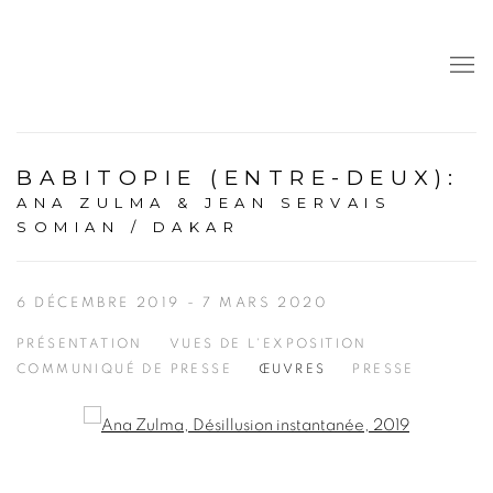
BABITOPIE (ENTRE-DEUX)
:
ANA ZULMA & JEAN SERVAIS
SOMIAN / DAKAR
6 DÉCEMBRE 2019 - 7 MARS 2020
PRÉSENTATION
VUES DE L'EXPOSITION
COMMUNIQUÉ DE PRESSE
ŒUVRES
PRESSE
Open a larger version of the following image in a popup: