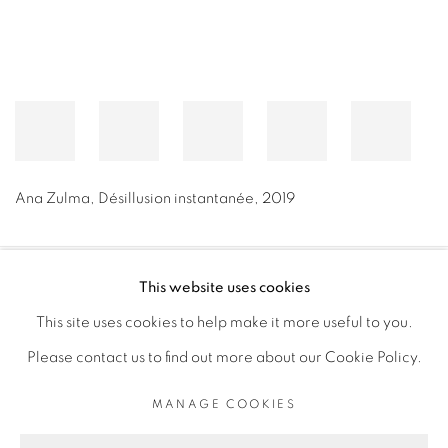
Ana Zulma
,
Désillusion instantanée
,
2019
This website uses cookies
PRIVACY POLICY
MANAGE COOKIES
This site uses cookies to help make it more useful to you.
COPYRIGHT © 2026 GALERIE CÉCILE FAKHOURY
Please contact us to find out more about our Cookie Policy.
SITE BY ARTLOGIC
MANAGE COOKIES