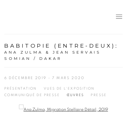
BABITOPIE (ENTRE-DEUX)
:
ANA ZULMA & JEAN SERVAIS
SOMIAN / DAKAR
6 DÉCEMBRE 2019 - 7 MARS 2020
PRÉSENTATION
VUES DE L'EXPOSITION
COMMUNIQUÉ DE PRESSE
ŒUVRES
PRESSE
Open a larger version of the following image in a popup: