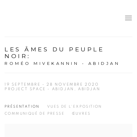
LES ÂMES DU PEUPLE
NOIR
:
ROMÉO MIVEKANNIN - ABIDJAN
19 SEPTEMBRE - 28 NOVEMBRE 2020
PROJECT SPACE - ABIDJAN, ABIDJAN
PRÉSENTATION
VUES DE L'EXPOSITION
COMMUNIQUÉ DE PRESSE
ŒUVRES