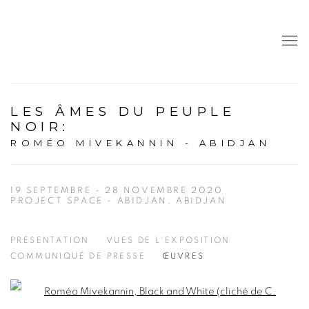
LES ÂMES DU PEUPLE
NOIR
:
ROMÉO MIVEKANNIN - ABIDJAN
19 SEPTEMBRE - 28 NOVEMBRE 2020
PROJECT SPACE - ABIDJAN, ABIDJAN
PRÉSENTATION
VUES DE L'EXPOSITION
COMMUNIQUÉ DE PRESSE
ŒUVRES
Open a larger version of the following image in a popup: