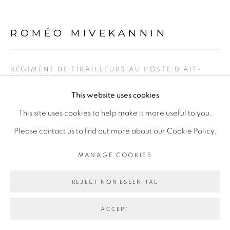
COPYRIGHT © 2026 GALERIE CÉCILE
FAKHOURY
ROMÉO MIVEKANNIN
SITE BY ARTLOGIC
RÉGIMENT DE TIRAILLEURS AU POSTE D’AIT-
FRAH
,
2021
Go
This website uses cookies
Bain d’élixirs et peinture acrylique sur toile libre
This site uses cookies to help make it more useful to you.
Acrylic painting and elixir bath on free canvas
Please contact us to find out more about our Cookie Policy.
153 x 164 cm
MANAGE COOKIES
Copyright The Artist
REJECT NON ESSENTIAL
ENQUIRE
ACCEPT
EXPOSITIONS