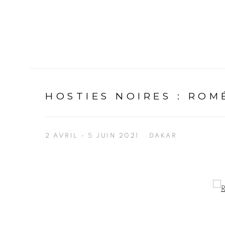
HOSTIES NOIRES
:
ROM
2 AVRIL - 5 JUIN 2021
DAKAR
Open a larger version of the following image in a p