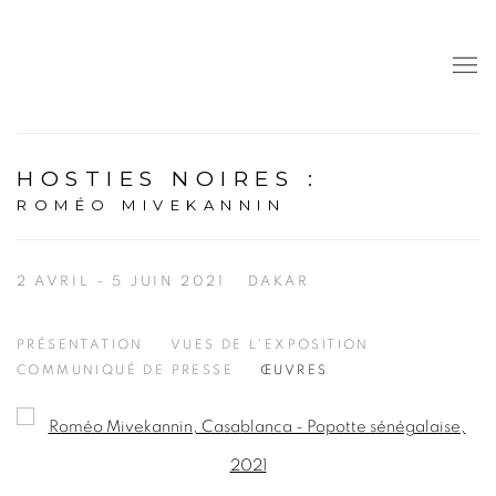
HOSTIES NOIRES
:
ROMÉO MIVEKANNIN
2 AVRIL - 5 JUIN 2021
DAKAR
PRÉSENTATION
VUES DE L'EXPOSITION
COMMUNIQUÉ DE PRESSE
ŒUVRES
Open a larger version of the following image in a popup: