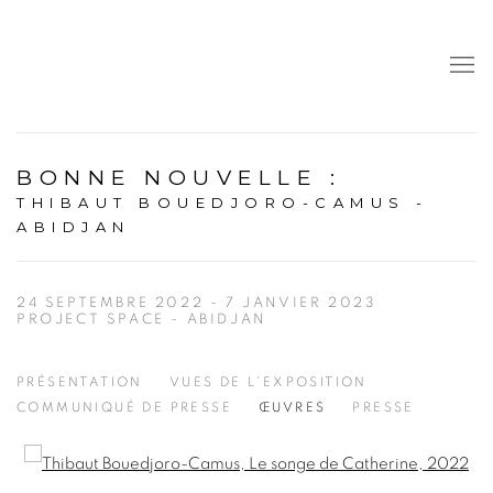
BONNE NOUVELLE
:
THIBAUT BOUEDJORO-CAMUS -
ABIDJAN
24 SEPTEMBRE 2022 - 7 JANVIER 2023
PROJECT SPACE - ABIDJAN
PRÉSENTATION
VUES DE L'EXPOSITION
COMMUNIQUÉ DE PRESSE
ŒUVRES
PRESSE
Open a larger version of the following image in a popup: