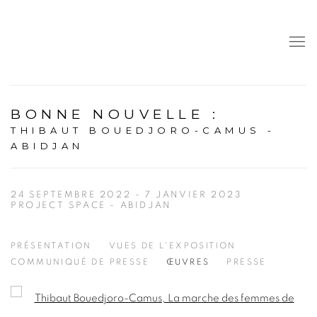
BONNE NOUVELLE
:
THIBAUT BOUEDJORO-CAMUS -
ABIDJAN
24 SEPTEMBRE 2022 - 7 JANVIER 2023
PROJECT SPACE - ABIDJAN
PRÉSENTATION
VUES DE L'EXPOSITION
COMMUNIQUÉ DE PRESSE
ŒUVRES
PRESSE
Open a larger version of the following image in a popup: