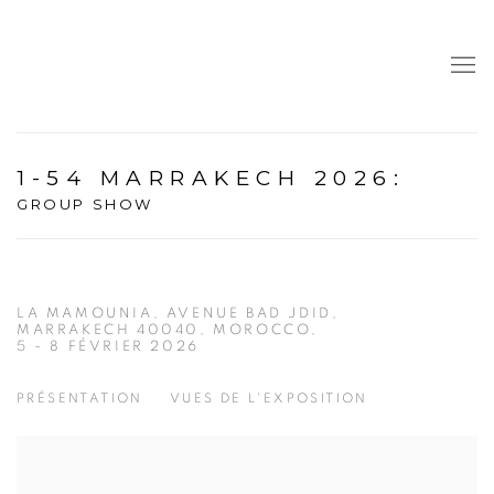
1-54 MARRAKECH 2026
:
GROUP SHOW
LA MAMOUNIA, AVENUE BAD JDID,
MARRAKECH 40040, MOROCCO,
5 - 8 FÉVRIER 2026
PRÉSENTATION
VUES DE L'EXPOSITION
Open a larger version of the following image in a popup: