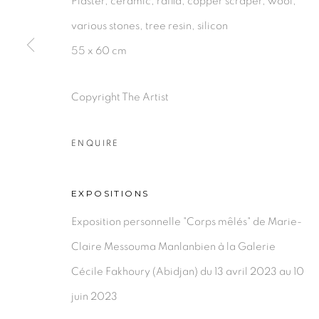
Plaster, ceramic, raffia, copper scraper, wool,
various stones, tree resin, silicon
55 x 60 cm
PRIVACY POLICY
MANAGE COOKIES
Copyright The Artist
COPYRIGHT © 2026 GALERIE CÉCILE FAKHOURY
ENQUIRE
EXPOSITIONS
Exposition personnelle "Corps mêlés" de Marie-
Claire Messouma Manlanbien à la Galerie
Cécile Fakhoury (Abidjan) du 13 avril 2023 au 10
juin 2023