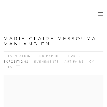
MARIE-CLAIRE MESSOUMA
MANLANBIEN
PRÉSENTATION
BIOGRAPHIE
ŒUVRES
EXPOSITIONS
EVÉNEMENTS
ART FAIRS
CV
PRESSE