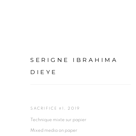
SERIGNE IBRAHIMA
SERIGNE IBRAHIMA DIE
DIEYE
PRÉSENTATION
SACRIFICE #1
,
2019
Technique mixte sur papier
Mixed media on paper