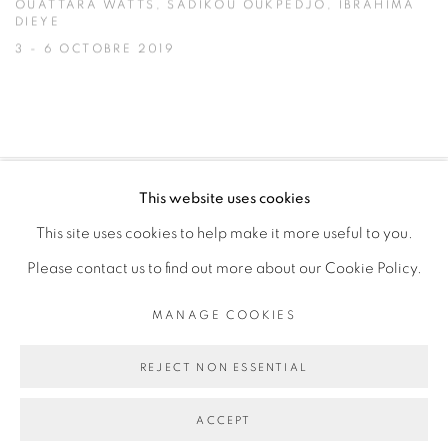
OUATTARA WATTS, SADIKOU OUKPEDJO, IBRAHIMA
DIEYE
3 - 6 OCTOBRE 2019
This website uses cookies
PRIVACY POLICY
MANAGE COOKIES
This site uses cookies to help make it more useful to you.
COPYRIGHT © 2026 GALERIE CÉCILE FAKHOURY
Please contact us to find out more about our Cookie Policy.
SITE BY ARTLOGIC
MANAGE COOKIES
Go
REJECT NON ESSENTIAL
ACCEPT