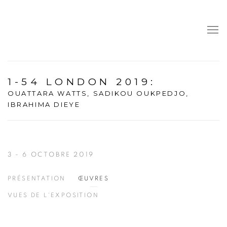
1-54 LONDON 2019
:
OUATTARA WATTS, SADIKOU OUKPEDJO,
IBRAHIMA DIEYE
3 - 6 OCTOBRE 2019
PRÉSENTATION
ŒUVRES
VUES DE L'EXPOSITION
Open a larger version of the following image in a popup: