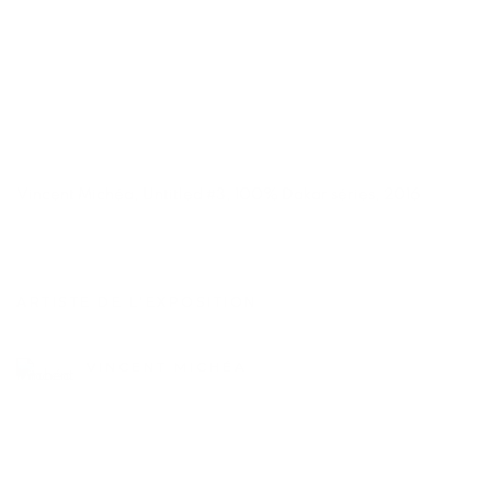
Vincent Michéa
,
Untitled #3, 100% Dakar séries
,
2016
ARTISTE DE L'EXPOSITION
VINCENT MICHÉA