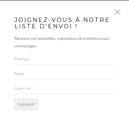
JOIGNEZ-VOUS À NOTRE
LISTE D’ENVOI !
Recevez nos actualités, expositions et invitations aux
TOI SEULEMENT
:
vernissages.
VINCENT MICHÉA - DAKAR
Prénom *
Nom *
20 MARS - 28 AOÛT 2020
PRÉSENTATION
VUES DE L'EXPOSITION
Courriel *
COMMUNIQUÉ DE PRESSE
ŒUVRES
SIGNUP
Open a larger version of the following image in a popup: