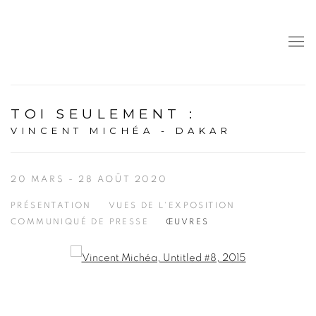
TOI SEULEMENT
:
VINCENT MICHÉA - DAKAR
20 MARS - 28 AOÛT 2020
PRÉSENTATION
VUES DE L'EXPOSITION
COMMUNIQUÉ DE PRESSE
ŒUVRES
Open a larger version of the following image in a popup: