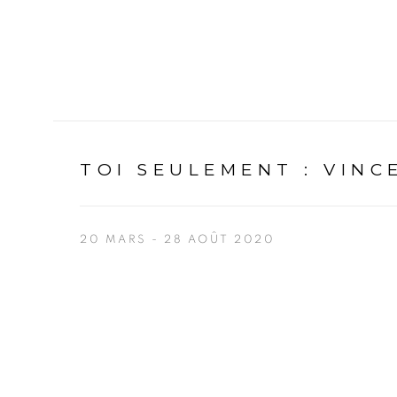
TOI SEULEMENT
:
VINC
20 MARS - 28 AOÛT 2020
Open a larger version of the following image in a p