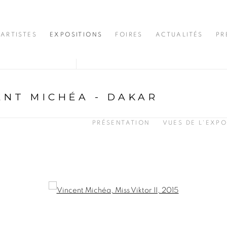
ARTISTES
EXPOSITIONS
FOIRES
ACTUALITÉS
PR
ENT MICHÉA - DAKAR
PRÉSENTATION
VUES DE L'EXPO
opup: