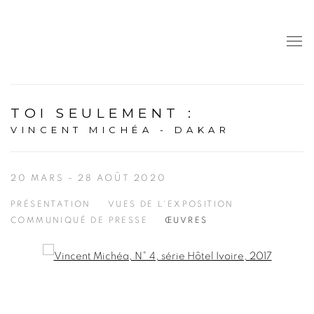
TOI SEULEMENT
:
VINCENT MICHÉA - DAKAR
20 MARS - 28 AOÛT 2020
PRÉSENTATION
VUES DE L'EXPOSITION
COMMUNIQUÉ DE PRESSE
ŒUVRES
Open a larger version of the following image in a popup: