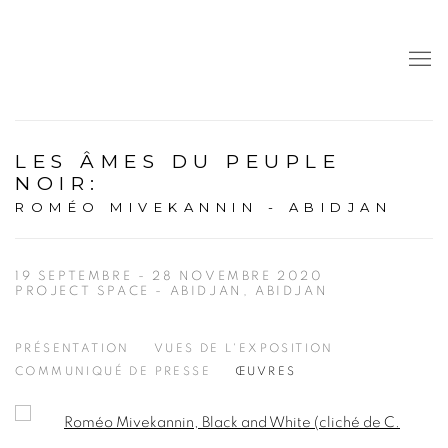
LES ÂMES DU PEUPLE
NOIR
:
ROMÉO MIVEKANNIN - ABIDJAN
19 SEPTEMBRE - 28 NOVEMBRE 2020
PROJECT SPACE - ABIDJAN, ABIDJAN
PRÉSENTATION
VUES DE L'EXPOSITION
COMMUNIQUÉ DE PRESSE
ŒUVRES
Open a larger version of the following image in a popup: