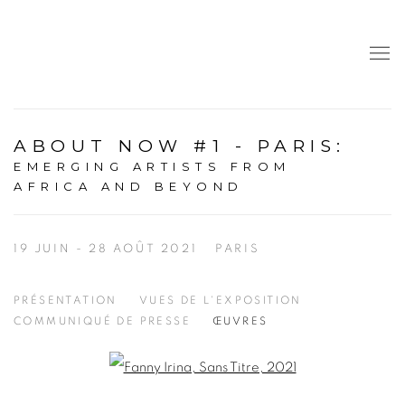
ABOUT NOW #1 - PARIS
:
EMERGING ARTISTS FROM
AFRICA AND BEYOND
19 JUIN - 28 AOÛT 2021
PARIS
PRÉSENTATION
VUES DE L'EXPOSITION
COMMUNIQUÉ DE PRESSE
ŒUVRES
Open a larger version of the following image in a popup: