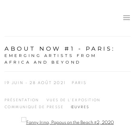
ABOUT NOW #1 - PARIS
:
EMERGING ARTISTS FROM
AFRICA AND BEYOND
19 JUIN - 28 AOÛT 2021
PARIS
PRÉSENTATION
VUES DE L'EXPOSITION
COMMUNIQUÉ DE PRESSE
ŒUVRES
Open a larger version of the following image in a popup: