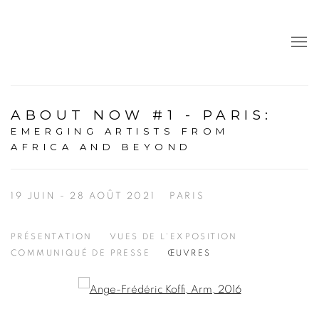
ABOUT NOW #1 - PARIS
:
EMERGING ARTISTS FROM
AFRICA AND BEYOND
19 JUIN - 28 AOÛT 2021
PARIS
PRÉSENTATION
VUES DE L'EXPOSITION
COMMUNIQUÉ DE PRESSE
ŒUVRES
Open a larger version of the following image in a popup: