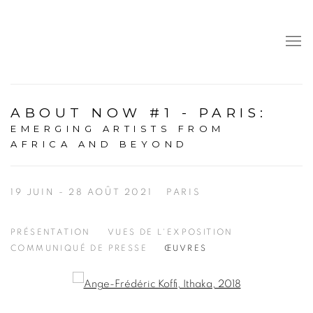
ABOUT NOW #1 - PARIS
:
EMERGING ARTISTS FROM
AFRICA AND BEYOND
19 JUIN - 28 AOÛT 2021
PARIS
PRÉSENTATION
VUES DE L'EXPOSITION
COMMUNIQUÉ DE PRESSE
ŒUVRES
Open a larger version of the following image in a popup: