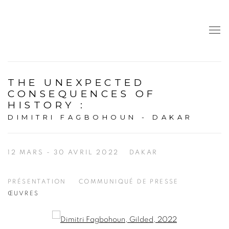
THE UNEXPECTED
CONSEQUENCES OF
HISTORY
:
DIMITRI FAGBOHOUN - DAKAR
12 MARS - 30 AVRIL 2022
DAKAR
PRÉSENTATION
COMMUNIQUÉ DE PRESSE
ŒUVRES
Open a larger version of the following image in a popup: