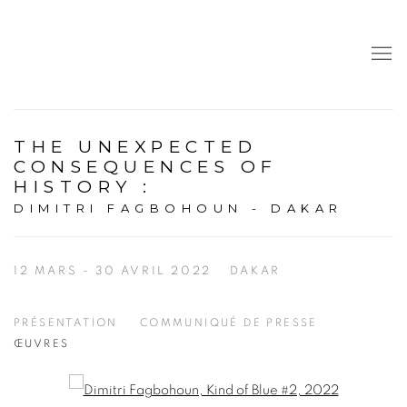
THE UNEXPECTED
CONSEQUENCES OF
HISTORY
:
DIMITRI FAGBOHOUN - DAKAR
12 MARS - 30 AVRIL 2022
DAKAR
PRÉSENTATION
COMMUNIQUÉ DE PRESSE
ŒUVRES
Open a larger version of the following image in a popup: