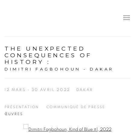
THE UNEXPECTED
CONSEQUENCES OF
HISTORY
:
DIMITRI FAGBOHOUN - DAKAR
12 MARS - 30 AVRIL 2022
DAKAR
PRÉSENTATION
COMMUNIQUÉ DE PRESSE
ŒUVRES
Open a larger version of the following image in a popup: