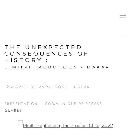
THE UNEXPECTED
CONSEQUENCES OF
HISTORY
:
DIMITRI FAGBOHOUN - DAKAR
12 MARS - 30 AVRIL 2022
DAKAR
PRÉSENTATION
COMMUNIQUÉ DE PRESSE
ŒUVRES
Open a larger version of the following image in a popup: