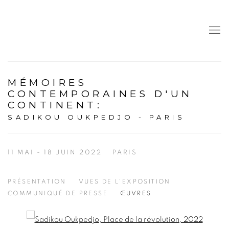
MÉMOIRES
CONTEMPORAINES D'UN
CONTINENT
:
SADIKOU OUKPEDJO - PARIS
11 MAI - 18 JUIN 2022
PARIS
PRÉSENTATION
VUES DE L'EXPOSITION
COMMUNIQUÉ DE PRESSE
ŒUVRES
Open a larger version of the following image in a popup: