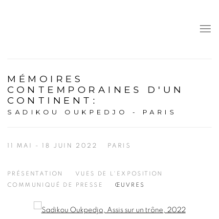
MÉMOIRES
CONTEMPORAINES D'UN
CONTINENT
:
SADIKOU OUKPEDJO - PARIS
11 MAI - 18 JUIN 2022
PARIS
PRÉSENTATION
VUES DE L'EXPOSITION
COMMUNIQUÉ DE PRESSE
ŒUVRES
Open a larger version of the following image in a popup: