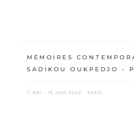
MÉMOIRES CONTEMPORA
SADIKOU OUKPEDJO - 
11 MAI - 18 JUIN 2022
PARIS
Open a larger version of the following image in a p