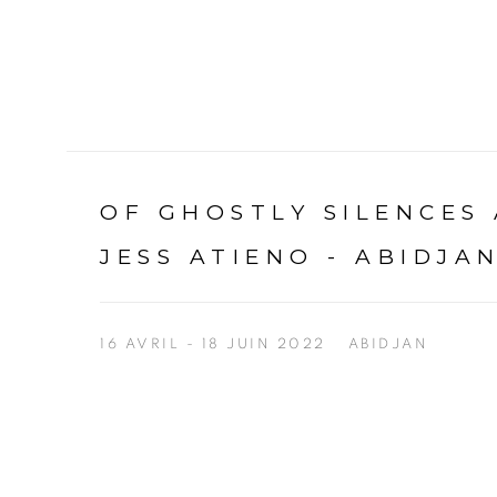
OF GHOSTLY SILENCES
JESS ATIENO - ABIDJA
16 AVRIL - 18 JUIN 2022
ABIDJAN
Open a larger version of the following image in a p