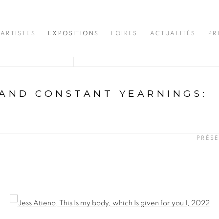
ARTISTES
EXPOSITIONS
FOIRES
ACTUALITÉS
PR
 AND CONSTANT YEARNINGS
:
N
PRÉS
opup: