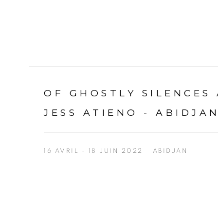
OF GHOSTLY SILENCES
JESS ATIENO - ABIDJA
16 AVRIL - 18 JUIN 2022
ABIDJAN
Open a larger version of the following image in a p