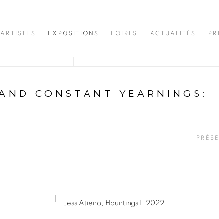
ARTISTES
EXPOSITIONS
FOIRES
ACTUALITÉS
PR
 AND CONSTANT YEARNINGS
:
N
PRÉS
opup: