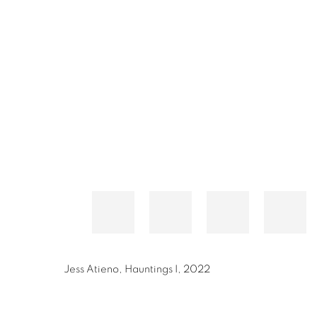
Jess Atieno
,
Hauntings I
,
2022