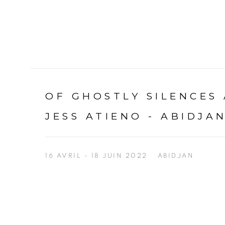
OF GHOSTLY SILENCES
JESS ATIENO - ABIDJA
16 AVRIL - 18 JUIN 2022
ABIDJAN
Open a larger version of the following image in a p