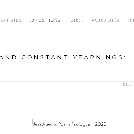
ARTISTES
EXPOSITIONS
FOIRES
ACTUALITÉS
PR
 AND CONSTANT YEARNINGS
:
N
PRÉS
opup: