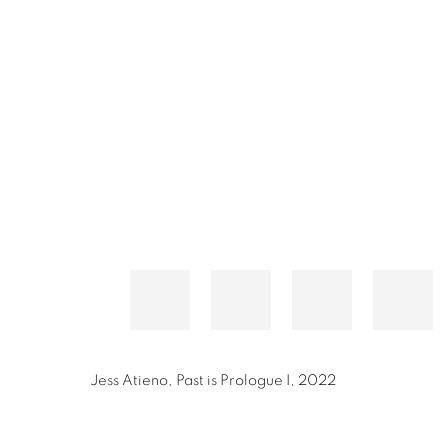
Jess Atieno
,
Past is Prologue I
,
2022