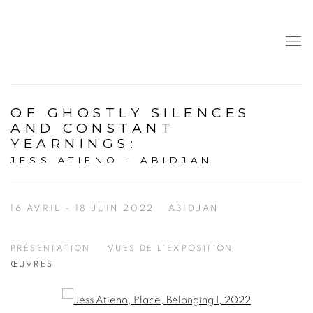
OF GHOSTLY SILENCES
AND CONSTANT
YEARNINGS
:
JESS ATIENO - ABIDJAN
16 AVRIL - 18 JUIN 2022
ABIDJAN
PRÉSENTATION
VUES DE L'EXPOSITION
ŒUVRES
Open a larger version of the following image in a popup: