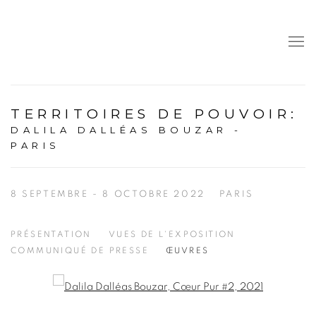
TERRITOIRES DE POUVOIR
:
DALILA DALLÉAS BOUZAR -
PARIS
8 SEPTEMBRE - 8 OCTOBRE 2022
PARIS
PRÉSENTATION
VUES DE L'EXPOSITION
COMMUNIQUÉ DE PRESSE
ŒUVRES
Open a larger version of the following image in a popup: