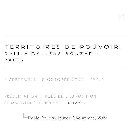
TERRITOIRES DE POUVOIR
:
DALILA DALLÉAS BOUZAR -
PARIS
8 SEPTEMBRE - 8 OCTOBRE 2022
PARIS
PRÉSENTATION
VUES DE L'EXPOSITION
COMMUNIQUÉ DE PRESSE
ŒUVRES
Open a larger version of the following image in a popup: