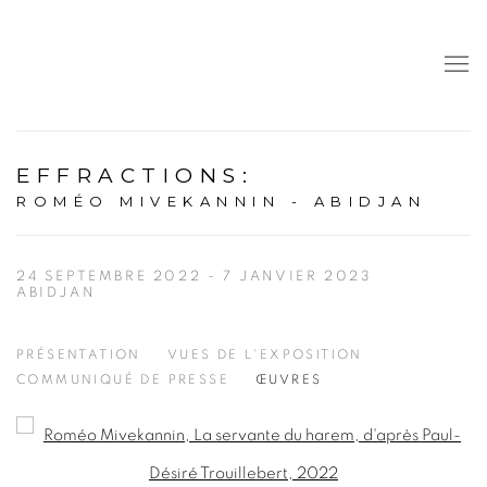
EFFRACTIONS
:
ROMÉO MIVEKANNIN - ABIDJAN
24 SEPTEMBRE 2022 - 7 JANVIER 2023
ABIDJAN
PRÉSENTATION
VUES DE L'EXPOSITION
COMMUNIQUÉ DE PRESSE
ŒUVRES
Open a larger version of the following image in a popup: